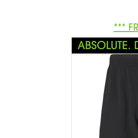
*** F