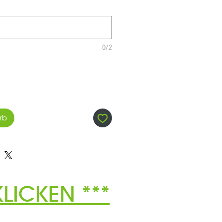
0/2
rb
LICKEN ***