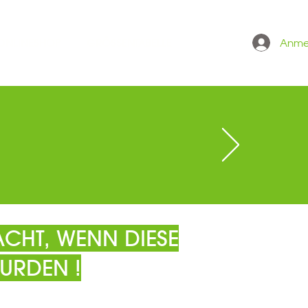
Anme
 ONLINESHOP
GRÖSSENTABELLE
CHT, WENN DIESE
URDEN !