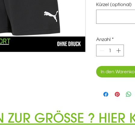
Kürzel (optional)
Anzahl
*
In den Warenko
N ZUR GRÖSSE ? HIER K