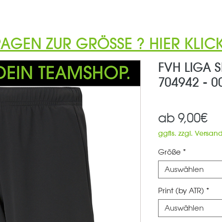
RAGEN ZUR GRÖSSE ? HIER KLICK
FVH LIGA S
704942 - 0
Sa
ab
9,00€
Pr
ggfls. zzgl. Versan
Größe
*
Auswählen
Print (by ATR)
*
Auswählen