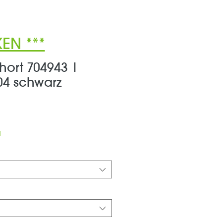
EN ***
hort 704943 |
04 schwarz
le-
eis
d