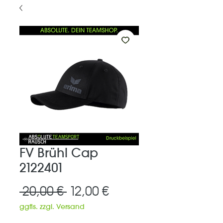
FV Brühl Cap
2122401
Standardpreis
Sale-
 20,00 € 
12,00 €
Preis
ggfls. zzgl. Versand