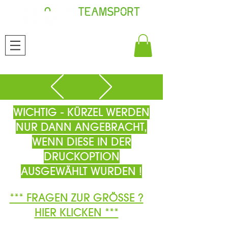
WICHTIG - KÜRZEL WERDEN
NUR DANN ANGEBRACHT,
WENN DIESE IN DER
DRUCKOPTION
AUSGEWÄHLT WURDEN !
*** FRAGEN ZUR GRÖSSE ?
HIER KLICKEN ***