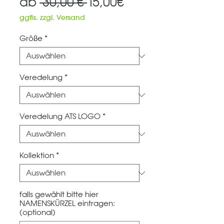
Standardpreis
Sale-
ab
 30,00 € 
15,00€
Preis
ggfls. zzgl. Versand
Größe
*
Veredelung
*
Veredelung ATS LOGO
*
Kollektion
*
falls gewählt bitte hier
NAMENSKÜRZEL eintragen:
(optional)