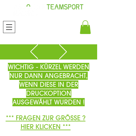
WICHTIG - KÜRZEL WERDEN
NUR DANN ANGEBRACHT,
WENN DIESE IN DER
DRUCKOPTION
AUSGEWÄHLT WURDEN !
*** FRAGEN ZUR GRÖSSE ?
HIER KLICKEN ***