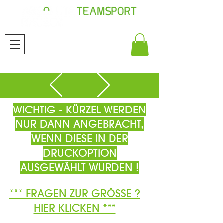
WICHTIG - KÜRZEL WERDEN
NUR DANN ANGEBRACHT,
WENN DIESE IN DER
DRUCKOPTION
AUSGEWÄHLT WURDEN !
*** FRAGEN ZUR GRÖSSE ?
HIER KLICKEN ***