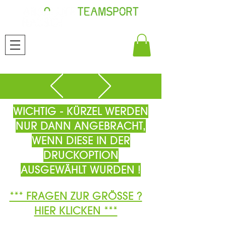
WICHTIG - KÜRZEL WERDEN
NUR DANN ANGEBRACHT,
WENN DIESE IN DER
DRUCKOPTION
AUSGEWÄHLT WURDEN !
*** FRAGEN ZUR GRÖSSE ?
HIER KLICKEN ***