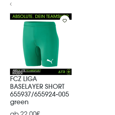
FCZ LIGA
BASELAYER SHORT
655937/655924-005
green
Sale-
ab
22,00€