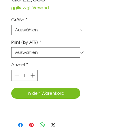
Preis
ggfls. zzgl. Versand
Größe
*
Print (by ATR)
*
Anzahl
*
In den Warenkorb