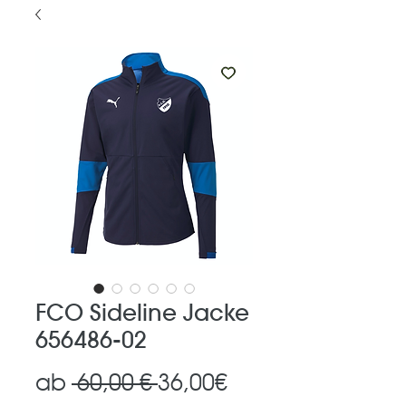
FCO Sideline Jacke
656486-02
Standardpreis
Sale-
ab
 60,00 € 
36,00€