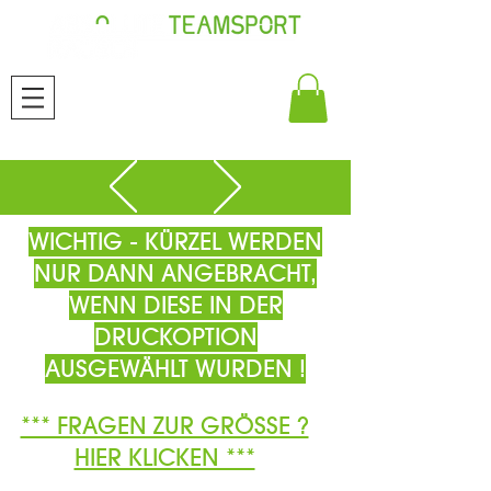
WICHTIG - KÜRZEL WERDEN
NUR DANN ANGEBRACHT,
WENN DIESE IN DER
DRUCKOPTION
AUSGEWÄHLT WURDEN !
*** FRAGEN ZUR GRÖSSE ?
HIER KLICKEN ***