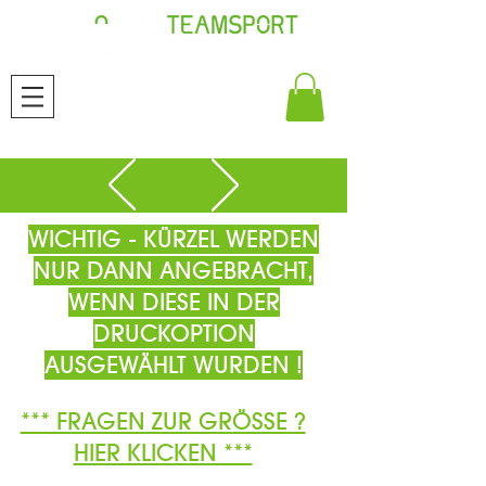
WICHTIG - KÜRZEL WERDEN
NUR DANN ANGEBRACHT,
WENN DIESE IN DER
DRUCKOPTION
AUSGEWÄHLT WURDEN !
*** FRAGEN ZUR GRÖSSE ?
HIER KLICKEN ***