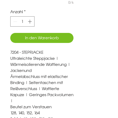
0/4
Anzahl
*
In den Warenkorb
7204 - STEPPJACKE
Ultraleichte Steppjacke |
Wärmeisolierende Wattierung |
Jackenund
Ärmelabschluss mit elastischer
Binding | Seitentaschen mit
Reißverschluss | Wattierte
Kapuze | Geringes Packvolumen
|
Beutel zum Verstauen
128, 140, 152, 164