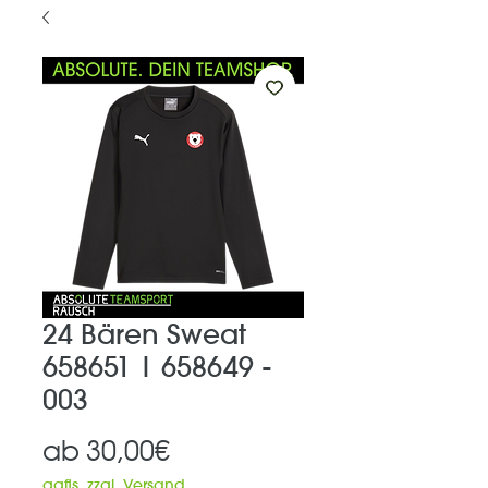
24 Bären Sweat
658651 | 658649 -
003
Sale-
ab
30,00€
Preis
ggfls. zzgl. Versand